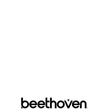

ЦВЕТ :
QUANTITY :

В Корзину
Руководство по размеру