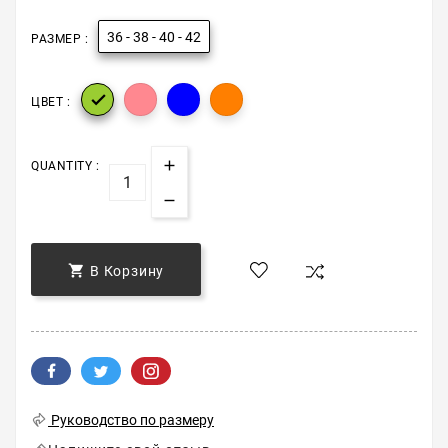
36 - 38 - 40 - 42
РАЗМЕР :

ЦВЕТ :
QUANTITY :

В Корзину
Руководство по размеру