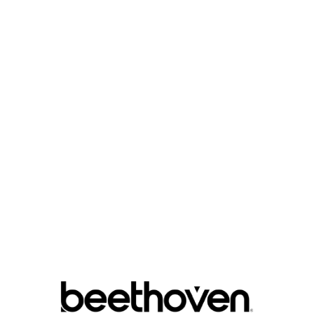

ЦВЕТ :
QUANTITY :

В Корзину
Руководство по размеру