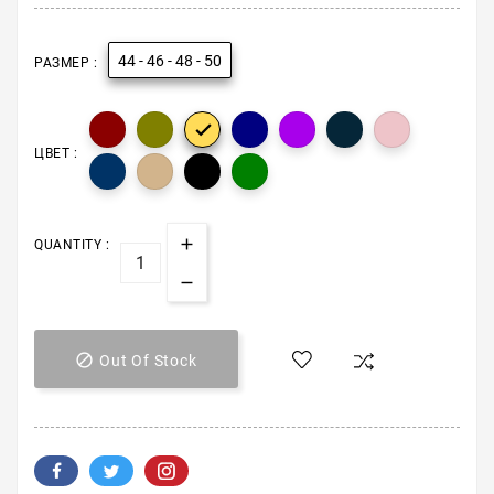
44 - 46 - 48 - 50
РАЗМЕР :

ЦВЕТ :
QUANTITY :

Out Of Stock