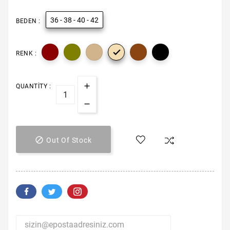
36 - 38 - 40 - 42
BEDEN :

RENK :
QUANTITY :

Out Of Stock