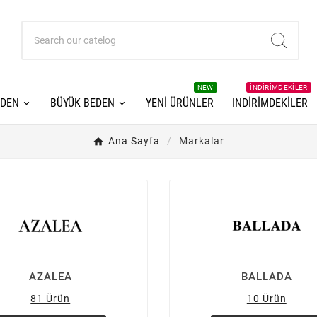
NEW
INDIRIMDEKILER
EDEN
BÜYÜK BEDEN
YENI ÜRÜNLER
INDIRIMDEKILER
Ana Sayfa
Markalar
AZALEA
BALLADA
81 Ürün
10 Ürün