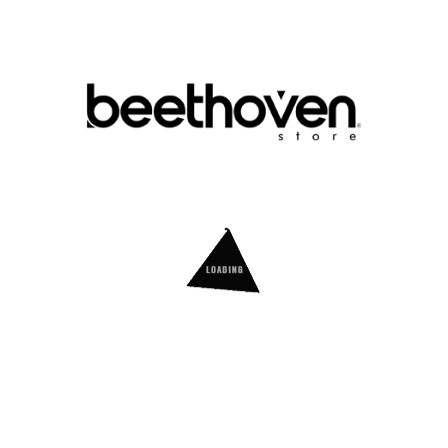
Prévenez-Moi Lorsque Le Produit Est Disponible
Donnez votre avis
Guide des tailles
Détails du produit
Référence
16432K23WCH9564