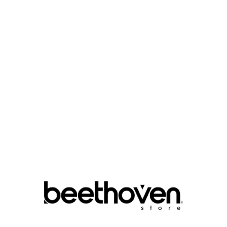
COULEUR :
QUANTITY :

Ajouter Au Panier
Donnez
Guide des tailles